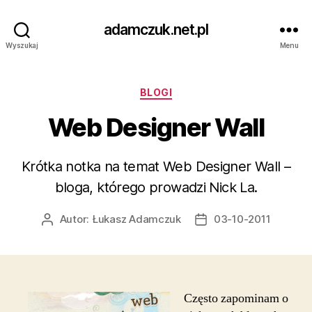
adamczuk.net.pl
Wyszukaj
Menu
Kategorie
BLOGI
Web Designer Wall
Krótka notka na temat Web Designer Wall –
bloga, którego prowadzi Nick La.
Autor:
Łukasz Adamczuk
03-10-2011
Autor
Data
wpisu
wpisu
Często zapominam o