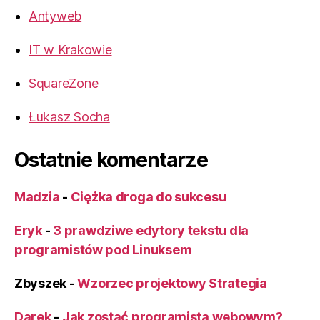
Antyweb
IT w Krakowie
SquareZone
Łukasz Socha
Ostatnie komentarze
Madzia
-
Ciężka droga do sukcesu
Eryk
-
3 prawdziwe edytory tekstu dla
programistów pod Linuksem
Zbyszek
-
Wzorzec projektowy Strategia
Darek
-
Jak zostać programistą webowym?