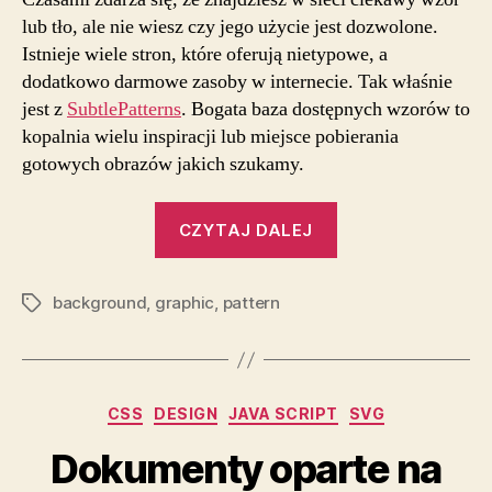
lub tło, ale nie wiesz czy jego użycie jest dozwolone.
Istnieje wiele stron, które oferują nietypowe, a
dodatkowo darmowe zasoby w internecie. Tak właśnie
jest z
SubtlePatterns
. Bogata baza dostępnych wzorów to
kopalnia wielu inspiracji lub miejsce pobierania
gotowych obrazów jakich szukamy.
„Nieprzypadkowe
CZYTAJ DALEJ
tło”
background
,
graphic
,
pattern
Tagi
Kategorie
CSS
DESIGN
JAVA SCRIPT
SVG
Dokumenty oparte na