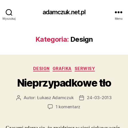
adamczuk.net.pl
Wyszukaj
Menu
Kategoria:
Design
Kategorie
DESIGN
GRAFIKA
SERWISY
Nieprzypadkowe tło
Autor:
Łukasz Adamczuk
24-03-2013
Autor
Data
wpisu
wpisu
do
1 komentarz
Nieprzypadkowe
tło
Czasami zdarza się, że znajdziesz w sieci ciekawy wzór