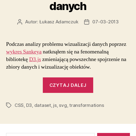
danych
Autor:
Łukasz Adamczuk
07-03-2013
Autor
Data
wpisu
wpisu
Podczas analizy problemu wizualizacji danych poprzez
wykres Sankeya
natknąłem się na fenomenalną
bibliotekę
D3.js
zmieniającą powszechne spojrzenie na
zbiory danych i wizualizację obiektów.
„Dokumenty
CZYTAJ DALEJ
oparte
na
CSS
,
D3
,
dataset
,
js
,
svg
,
transformations
danych”
Tagi
Szukaj: