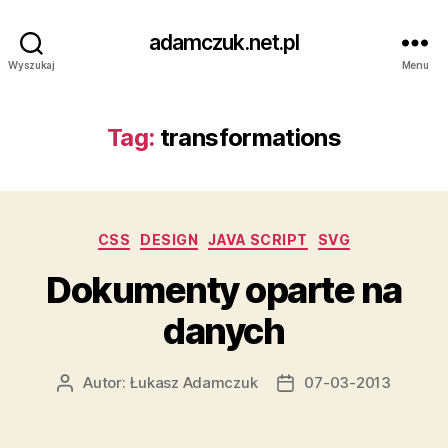
adamczuk.net.pl
Wyszukaj
Menu
Tag:
transformations
Kategorie
CSS
DESIGN
JAVA SCRIPT
SVG
Dokumenty oparte na
danych
Autor:
Łukasz Adamczuk
07-03-2013
Autor
Data
wpisu
wpisu