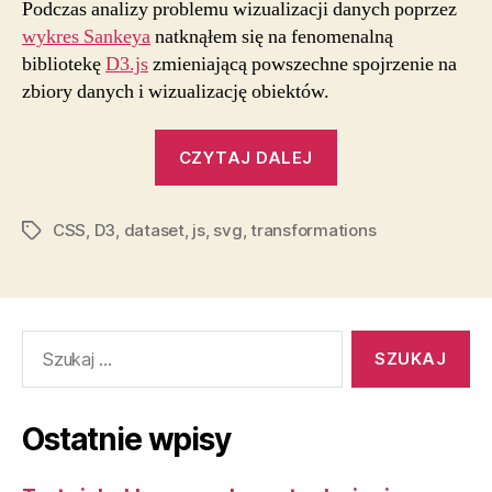
Podczas analizy problemu wizualizacji danych poprzez
wykres Sankeya
natknąłem się na fenomenalną
bibliotekę
D3.js
zmieniającą powszechne spojrzenie na
zbiory danych i wizualizację obiektów.
„Dokumenty
CZYTAJ DALEJ
oparte
na
CSS
,
D3
,
dataset
,
js
,
svg
,
transformations
danych”
Tagi
Szukaj:
Ostatnie wpisy