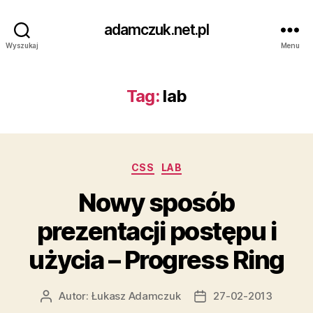
adamczuk.net.pl
Wyszukaj
Menu
Tag:
lab
Kategorie
CSS
LAB
Nowy sposób
prezentacji postępu i
użycia – Progress Ring
Autor:
Łukasz Adamczuk
27-02-2013
Autor
Data
wpisu
wpisu