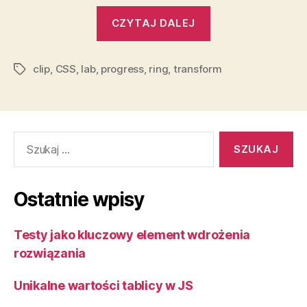
„Nowy
CZYTAJ DALEJ
sposób
prezentacji
clip
,
CSS
,
lab
,
progress
,
ring
,
transform
postępu
Tagi
i
użycia
–
Szukaj:
Progress
Ring”
Ostatnie wpisy
Testy jako kluczowy element wdrożenia
rozwiązania
Unikalne wartości tablicy w JS