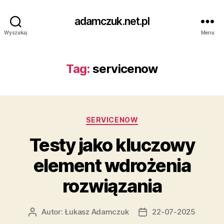
adamczuk.net.pl
Wyszukaj
Menu
Tag:
servicenow
Kategorie
SERVICENOW
Testy jako kluczowy
element wdrożenia
rozwiązania
Autor:
Łukasz Adamczuk
22-07-2025
Autor
Data
wpisu
wpisu