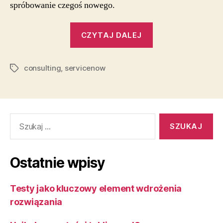
spróbowanie czegoś nowego.
„Bycie
CZYTAJ DALEJ
konsultantem
technicznym
consulting
,
servicenow
ServiceNow”
Tagi
Szukaj:
Ostatnie wpisy
Testy jako kluczowy element wdrożenia
rozwiązania