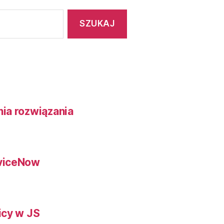
ia rozwiązania
rviceNow
icy w JS