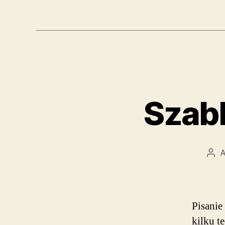
Szabl
A
Aut
wpi
Pisanie
kilku t