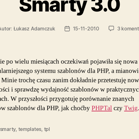
Smarty 3.0
Autor:
Łukasz Adamczuk
15-11-2010
3 koment
or
Data
isu
wpisu
ie po wielu miesiącach oczekiwań pojawiła się nowa
larniejszego systemu szablonów dla PHP, a mianowi
. Minie trochę czasu zanim dokładnie przetestuję no
ści i sprawdzę wydajność szablonów w praktyczny
ach. W przyszłości przygotuję porównanie znanych
ów szablonów dla PHP, jak choćby
PHPTal
czy
Twig
smarty
,
templates
,
tpl