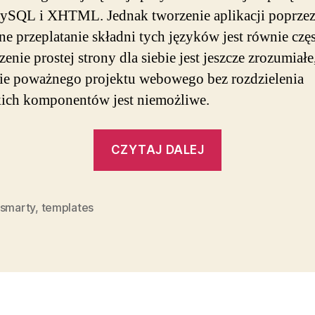
ySQL i XHTML. Jednak tworzenie aplikacji poprze
e przeplatanie składni tych języków jest równie częs
zenie prostej strony dla siebie jest jeszcze zrozumiałe
ie poważnego projektu webowego bez rozdzielenia
ich komponentów jest niemożliwe.
„Szablony
CZYTAJ DALEJ
Smarty
–
część
smarty
,
templates
1”