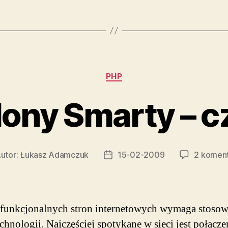
Kategorie
PHP
ony Smarty – c
utor:
Łukasz Adamczuk
15-02-2009
2 komen
or
Data
su
wpisu
 funkcjonalnych stron internetowych wymaga stosow
echnologii. Najczęściej spotykane w sieci jest połącze