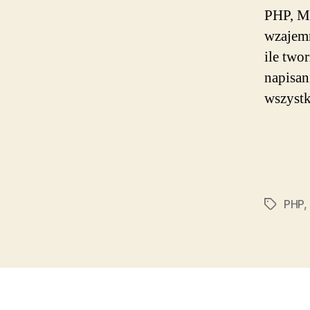
PHP, M
wzajemn
ile twor
napisan
wszystk
PHP
,
Tagi