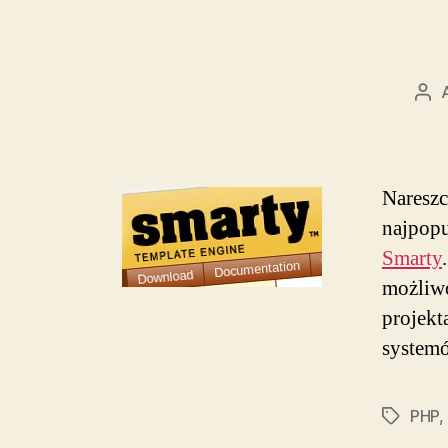
Aut
wp
Nareszc
najpopu
Smarty
możliwo
projekt
system
PHP
,
Tagi