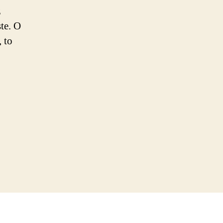
z
te. O
, to