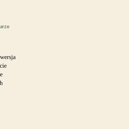
do
arze
Smarty
3.0
 wersja
cie
we
ch
.