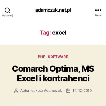
adamczuk.net.pl
Wyszukaj
Menu
Tag:
excel
Kategorie
PHP
SOFTWARE
Comarch Optima, MS
Excel i kontrahenci
Autor:
Łukasz Adamczuk
14-12-2010
Autor
Data
wpisu
wpisu