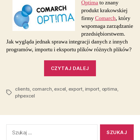
Optima
to znany
produkt krakowskiej
firmy
Comarch
, który
wspomaga zarządzanie
przedsiębiorstwem.
Jak wygląda jednak sprawa integracji danych z innych
programów, importu i eksportu plików różnych plików?
„Comarch
CZYTAJ DALEJ
Optima,
MS
clients
,
comarch
,
excel
,
export
,
import
Excel
,
optima
,
Tagi
phpexcel
i
kontrahenci”
Szukaj: