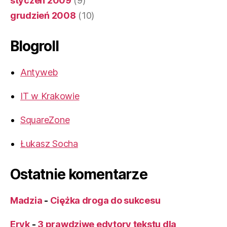
styczeń 2009
(9)
grudzień 2008
(10)
Blogroll
Antyweb
IT w Krakowie
SquareZone
Łukasz Socha
Ostatnie komentarze
Madzia
-
Ciężka droga do sukcesu
Eryk
-
3 prawdziwe edytory tekstu dla