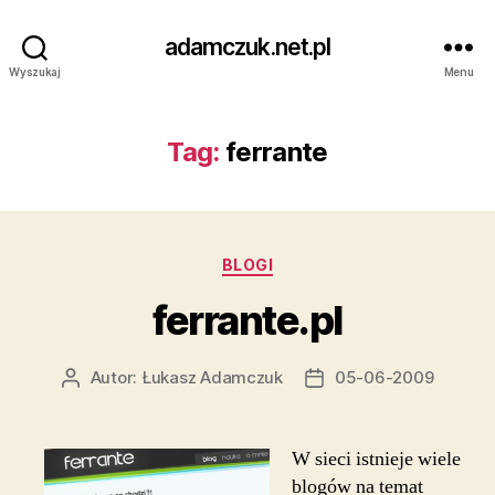
adamczuk.net.pl
Wyszukaj
Menu
Tag:
ferrante
Kategorie
BLOGI
ferrante.pl
Autor:
Łukasz Adamczuk
05-06-2009
Autor
Data
wpisu
wpisu
W sieci istnieje wiele
blogów na temat